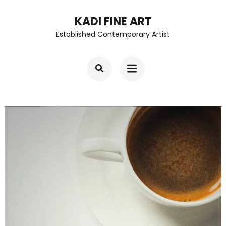
Skip
KADI FINE ART
to
Established Contemporary Artist
content
(Press
Enter)